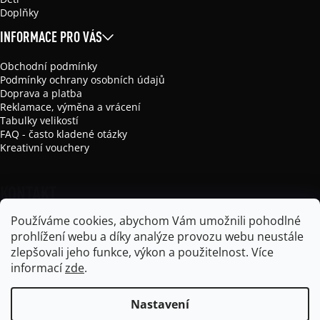
Doplňky
INFORMACE PRO VÁS
Obchodní podmínky
Podmínky ochrany osobních údajů
Doprava a platba
Reklamace, výměna a vrácení
Tabulky velikostí
FAQ - často kladené otázky
Kreativní vouchery
KONTAKT
Používáme cookies, abychom Vám umožnili pohodlné
info
@
mikela-da-luka.com
prohlížení webu a díky analýze provozu webu neustále
Mikela da Luka
zlepšovali jeho funkce, výkon a použitelnost.
Více
mikela_da_luka
informací
zde
.
Nastavení