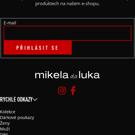
T
produktech na našem e-shopu.
Í
E-mail
PŘIHLÁSIT SE
RYCHLÉ ODKAZY
Kolekce
Dárkové poukazy
Ženy
Muži
Děti