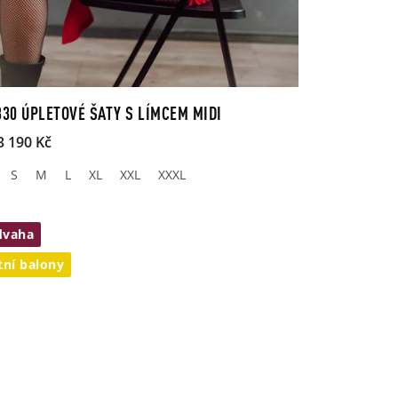
330 ÚPLETOVÉ ŠATY S LÍMCEM MIDI
3 190 Kč
S
M
L
XL
XXL
XXXL
dvaha
tní balony