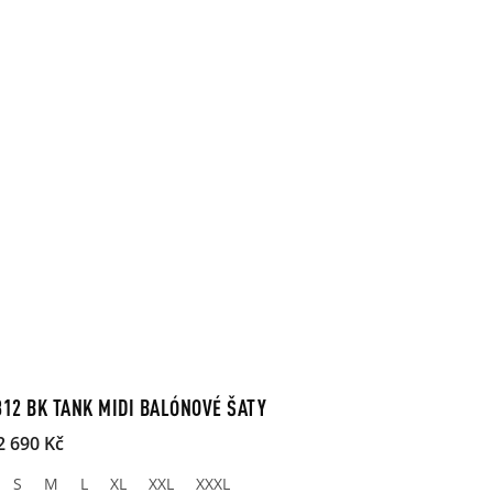
312 BK TANK MIDI BALÓNOVÉ ŠATY
2 690 Kč
S
M
L
XL
XXL
XXXL