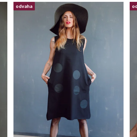
odvaha
o