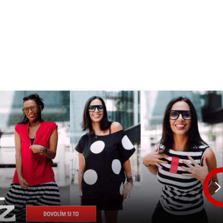
O nás
🎁 Vouchery
VKY
🌹ROMANTIKY
Následu