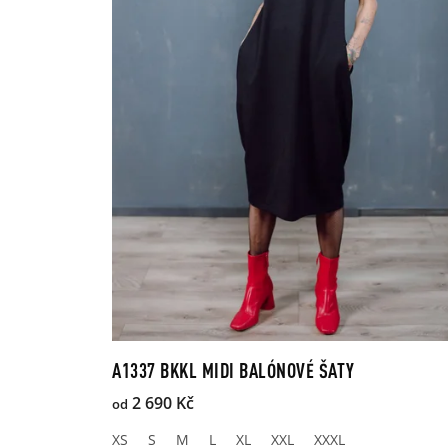
A1337 BKKL MIDI BALÓNOVÉ ŠATY
2 690 Kč
od
XS
S
M
L
XL
XXL
XXXL