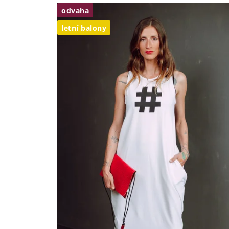
odvaha
letní balony