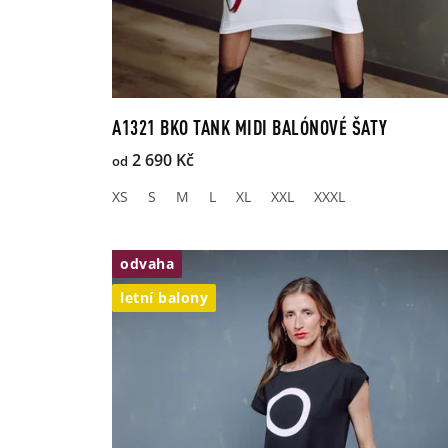
A1321 BKO TANK MIDI BALÓNOVÉ ŠATY
2 690 Kč
od
XS
S
M
L
XL
XXL
XXXL
odvaha
letní balony