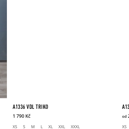
A1336 VDL TRIKO
A1
1 790 Kč
od
XS
S
M
L
XL
XXL
XXXL
XS