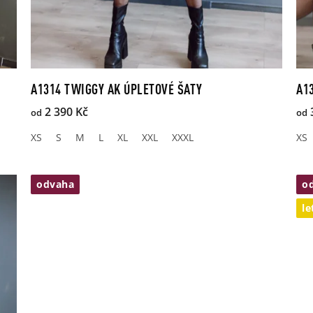
A1314 TWIGGY AK ÚPLETOVÉ ŠATY
A1
2 390 Kč
od
od
XS
S
M
L
XL
XXL
XXXL
XS
odvaha
o
le