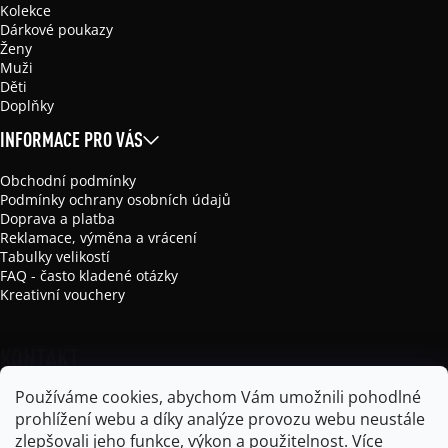
Kolekce
Dárkové poukazy
Ženy
Muži
Děti
Doplňky
INFORMACE PRO VÁS
Obchodní podmínky
Podmínky ochrany osobních údajů
Doprava a platba
Reklamace, výměna a vrácení
Tabulky velikostí
FAQ - často kladené otázky
Kreativní vouchery
KONTAKT
Používáme cookies, abychom Vám umožnili pohodlné
info
@
mikela-da-luka.com
prohlížení webu a díky analýze provozu webu neustále
Mikela da Luka
zlepšovali jeho funkce, výkon a použitelnost.
Více
mikela_da_luka