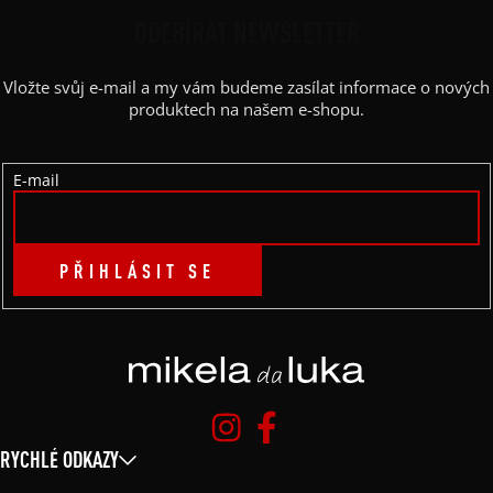
P
P
ODEBÍRAT NEWSLETTER
I
A
S
Vložte svůj e-mail a my vám budeme zasílat informace o nových
U
T
produktech na našem e-shopu.
Í
E-mail
PŘIHLÁSIT SE
RYCHLÉ ODKAZY