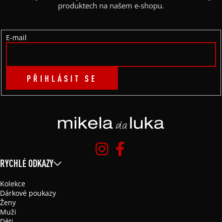
T
produktech na našem e-shopu.
Í
E-mail
PŘIHLÁSIT SE
RYCHLÉ ODKAZY
Kolekce
Dárkové poukazy
Ženy
Muži
Děti