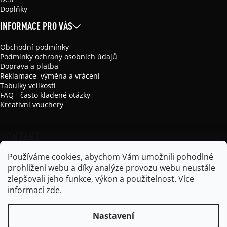
Doplňky
INFORMACE PRO VÁS
Obchodní podmínky
Podmínky ochrany osobních údajů
Doprava a platba
Reklamace, výměna a vrácení
Tabulky velikostí
FAQ - často kladené otázky
Kreativní vouchery
KONTAKT
Používáme cookies, abychom Vám umožnili pohodlné
info
@
mikela-da-luka.com
prohlížení webu a díky analýze provozu webu neustále
Mikela da Luka
zlepšovali jeho funkce, výkon a použitelnost.
Více
mikela_da_luka
informací
zde
.
Nastavení