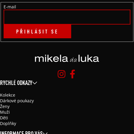
Í
E-mail
PŘIHLÁSIT SE
RYCHLÉ ODKAZY
Kolekce
Dárkové poukazy
Ženy
Muži
Děti
Doplňky
INFORMACE PRO VÁS