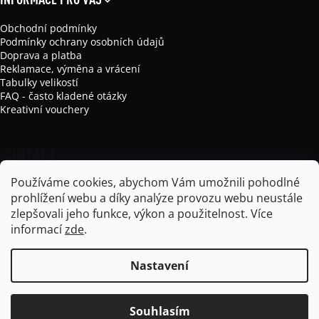
Obchodní podmínky
Podmínky ochrany osobních údajů
Doprava a platba
Reklamace, výměna a vrácení
Tabulky velikostí
FAQ - často kladené otázky
Kreativní vouchery
KONTAKT
Používáme cookies, abychom Vám umožnili pohodlné
info
@
mikela-da-luka.com
prohlížení webu a díky analýze provozu webu neustále
Mikela da Luka
zlepšovali jeho funkce, výkon a použitelnost.
Více
mikela_da_luka
informací
zde
.
Nastavení
Vytvořil Shoptet
Souhlasím