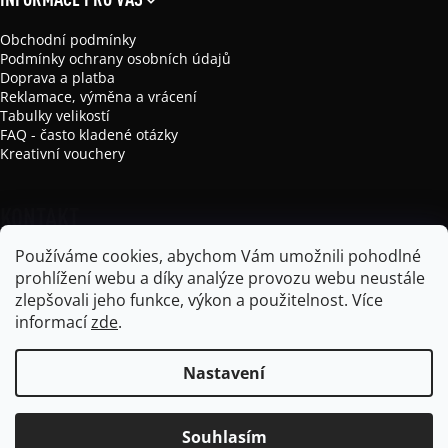
Obchodní podmínky
Podmínky ochrany osobních údajů
Doprava a platba
Reklamace, výměna a vrácení
Tabulky velikostí
FAQ - často kladené otázky
Kreativní vouchery
KONTAKT
Používáme cookies, abychom Vám umožnili pohodlné
info
@
mikela-da-luka.com
prohlížení webu a díky analýze provozu webu neustále
Mikela da Luka
zlepšovali jeho funkce, výkon a použitelnost.
Více
mikela_da_luka
informací
zde
.
Nastavení
Vytvořil Shoptet
Souhlasím