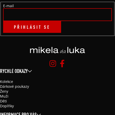
Í
E-mail
PŘIHLÁSIT SE
RYCHLÉ ODKAZY
Kolekce
Dárkové poukazy
Ženy
Muži
Děti
Doplňky
INFORMACE PRO VÁS