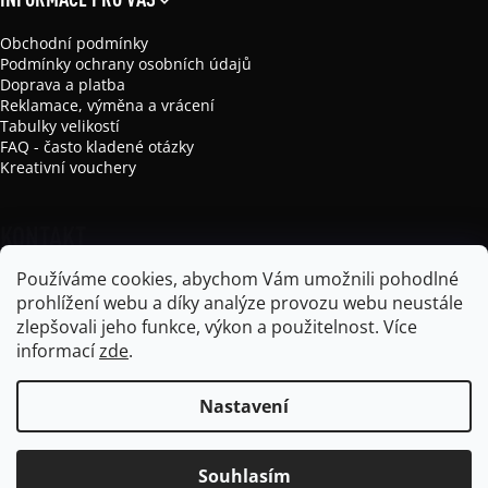
Obchodní podmínky
Podmínky ochrany osobních údajů
Doprava a platba
Reklamace, výměna a vrácení
Tabulky velikostí
FAQ - často kladené otázky
Kreativní vouchery
KONTAKT
Používáme cookies, abychom Vám umožnili pohodlné
info
@
mikela-da-luka.com
prohlížení webu a díky analýze provozu webu neustále
Mikela da Luka
zlepšovali jeho funkce, výkon a použitelnost.
Více
mikela_da_luka
informací
zde
.
Nastavení
Vytvořil Shoptet
Souhlasím