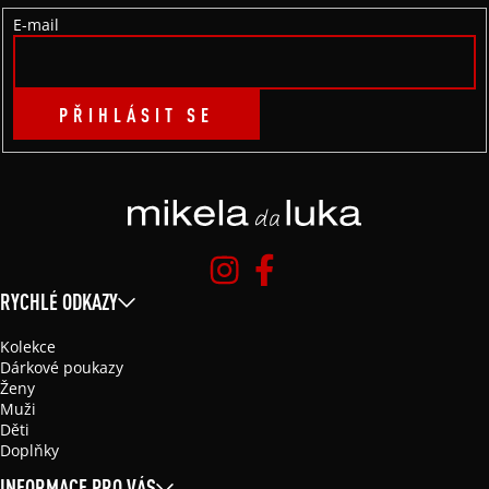
Í
E-mail
PŘIHLÁSIT SE
RYCHLÉ ODKAZY
Kolekce
Dárkové poukazy
Ženy
Muži
Děti
Doplňky
INFORMACE PRO VÁS