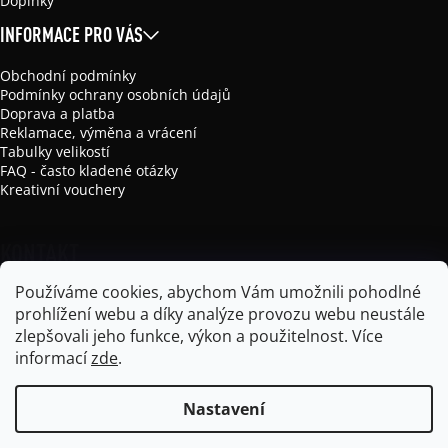
Doplňky
INFORMACE PRO VÁS
Obchodní podmínky
Podmínky ochrany osobních údajů
Doprava a platba
Reklamace, výměna a vrácení
Tabulky velikostí
FAQ - často kladené otázky
Kreativní vouchery
KONTAKT
Používáme cookies, abychom Vám umožnili pohodlné
info
@
mikela-da-luka.com
prohlížení webu a díky analýze provozu webu neustále
Mikela da Luka
zlepšovali jeho funkce, výkon a použitelnost.
Více
mikela_da_luka
informací
zde
.
Nastavení