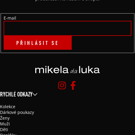
T
Í
E-mail
PŘIHLÁSIT SE
RYCHLÉ ODKAZY
Kolekce
Dárkové poukazy
Ženy
Muži
Děti