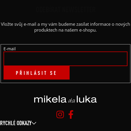
P
ODEBÍRAT NEWSLETTER
A
Vložte svůj e-mail a my vám budeme zasílat informace o nových
T
produktech na našem e-shopu.
Í
E-mail
PŘIHLÁSIT SE
RYCHLÉ ODKAZY