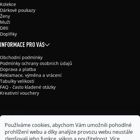
Kolekce
Dárkové poukazy
Ženy
Muži
Děti
Doplňky
INFORMACE PRO VÁS
Obchodní podmínky
Podmínky ochrany osobních údajů
Doprava a platba
Reklamace, výměna a vrácení
Tabulky velikostí
FAQ - často kladené otázky
Kreativní vouchery
KONTAKT
Používáme cookies, abychom Vám umožnili pohodlné
info
@
mikela-da-luka.com
prohlížení webu a díky analýze provozu webu neustále
Mikela da Luka
zlepšovali jeho funkce, výkon a použitelnost.
Více