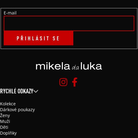
Í
E-mail
PŘIHLÁSIT SE
RYCHLÉ ODKAZY
Kolekce
Dárkové poukazy
Ženy
Muži
Děti
Doplňky