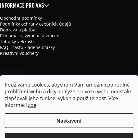
INFORMACE PRO VÁS
Obchodní podmínky
Podmínky ochrany osobních údajů
Doprava a platba
Reklamace, výměna a vrácení
Tabulky velikostí
FAQ - často kladené otázky
Kreativní vouchery
KONTAKT
Používáme cookies, abychom Vám umožnili pohodlné
info
@
mikela-da-luka.com
prohlížení webu a díky analýze provozu webu neustále
Mikela da Luka
zlepšovali jeho funkce, výkon a použitelnost.
Více
mikela_da_luka
informací
zde
.
Nastavení
Vytvořil Shoptet