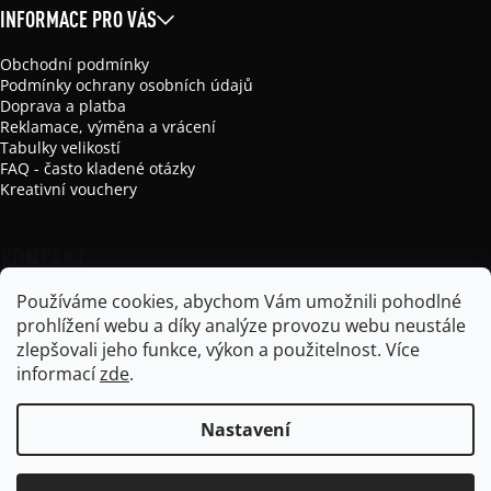
INFORMACE PRO VÁS
Obchodní podmínky
Podmínky ochrany osobních údajů
Doprava a platba
Reklamace, výměna a vrácení
Tabulky velikostí
FAQ - často kladené otázky
Kreativní vouchery
KONTAKT
Používáme cookies, abychom Vám umožnili pohodlné
info
@
mikela-da-luka.com
prohlížení webu a díky analýze provozu webu neustále
Mikela da Luka
zlepšovali jeho funkce, výkon a použitelnost.
Více
mikela_da_luka
informací
zde
.
Nastavení
Vytvořil Shoptet