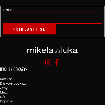
Í
E-mail
PŘIHLÁSIT SE
RYCHLÉ ODKAZY
Kolekce
Dárkové poukazy
Ženy
Muži
Děti
Doplňky