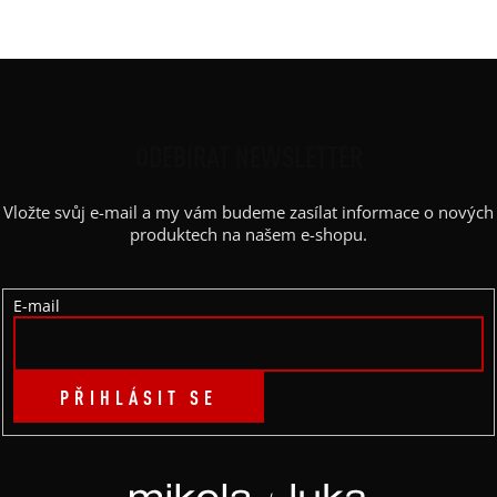
Barva potisku
:
černá
Z
Á
P
ODEBÍRAT NEWSLETTER
A
Vložte svůj e-mail a my vám budeme zasílat informace o nových
T
produktech na našem e-shopu.
Í
E-mail
PŘIHLÁSIT SE