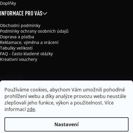
Doplňky
INFORMACE PRO VÁS
Obchodní podmínky
Podmínky ochrany osobních údajů
Doprava a platba
Reklamace, výměna a vrácení
Tabulky velikostí
FAQ - často kladené otázky
Kreativní vouchery
KONTAKT
Používáme cookies, abychom Vám umožnili pohodlné
info
@
mikela-da-luka.com
prohlížení webu a díky analýze provozu webu neustále
Mikela da Luka
zlepšovali jeho funkce, výkon a použitelnost.
Více
mikela_da_luka
informací
zde
.
Nastavení