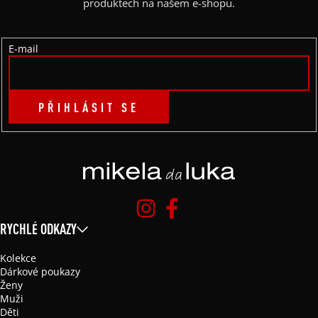
T
produktech na našem e-shopu.
Í
E-mail
PŘIHLÁSIT SE
RYCHLÉ ODKAZY
Kolekce
Dárkové poukazy
Ženy
Muži
Děti