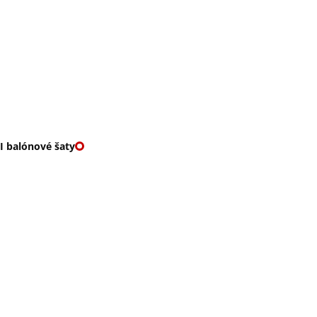
O nás
🎁 Vouchery
VKY
🌹ROMANTIKY
I balónové šaty
I BALÓNOVÉ ŠATY