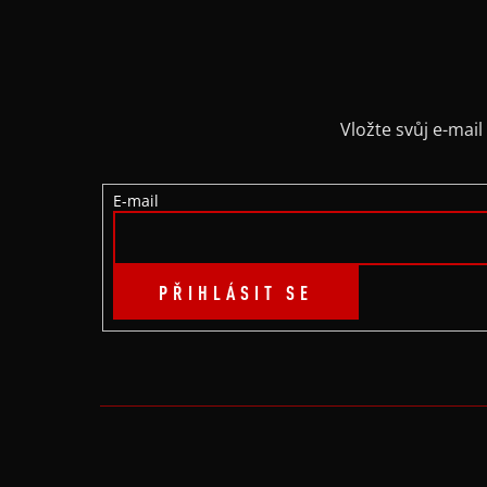
Á
P
A
Vložte svůj e-ma
T
E-mail
Í
PŘIHLÁSIT SE