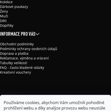
Kolekce
Dárkové poukazy
Ženy
Muži
Děti
Doplňky
INFORMACE PRO VÁS
Obchodní podmínky
Podmínky ochrany osobních údajů
Doprava a platba
Reklamace, výměna a vrácení
Tabulky velikostí
FAQ - často kladené otázky
Kreativní vouchery
KONTAKT
Používáme cookies, abychom Vám umožnili pohodlné
info
@
mikela-da-luka.com
prohlížení webu a díky analýze provozu webu neustále
Mikela da Luka