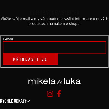
P
ODEBÍRAT NEWSLETTER
A
Vložte svůj e-mail a my vám budeme zasílat informace o nových
T
produktech na našem e-shopu.
Í
E-mail
PŘIHLÁSIT SE
RYCHLÉ ODKAZY