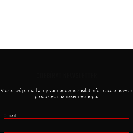
DOPLŇKOVÉ PARAMETRY
Kategorie
:
Slunečné brýle
Barva obrouček
:
černá
Barva skel
:
dark apricot
Z
Á
P
ODEBÍRAT NEWSLETTER
A
Vložte svůj e-mail a my vám budeme zasílat informace o nových
T
produktech na našem e-shopu.
Í
E-mail