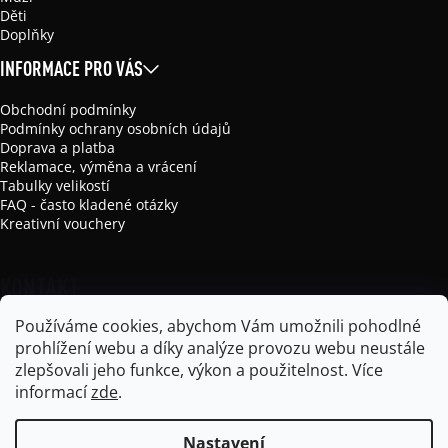
Děti
Doplňky
INFORMACE PRO VÁS
Obchodní podmínky
Podmínky ochrany osobních údajů
Doprava a platba
Reklamace, výměna a vrácení
Tabulky velikostí
FAQ - často kladené otázky
Kreativní vouchery
KONTAKT
Používáme cookies, abychom Vám umožnili pohodlné
info
@
mikela-da-luka.com
prohlížení webu a díky analýze provozu webu neustále
Mikela da Luka
zlepšovali jeho funkce, výkon a použitelnost.
Více
mikela_da_luka
informací
zde
.
Nastavení