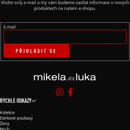
Vložte svůj e-mail a my vám budeme zasílat informace o nových
T
produktech na našem e-shopu.
Í
E-mail
PŘIHLÁSIT SE
RYCHLÉ ODKAZY
Kolekce
Dárkové poukazy
Ženy
Muži