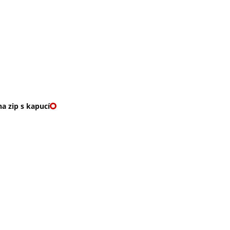
O nás
🎁 Vouchery
VKY
🌹ROMANTIKY
a zip s kapucí
HÁ MIKINA NA ZIP S