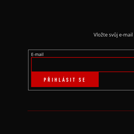
Á
P
A
Vložte svůj e-ma
T
E-mail
Í
PŘIHLÁSIT SE