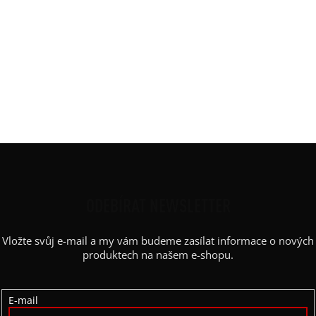
Z
Á
P
ODEBÍRAT NEWSLETTER
A
Vložte svůj e-mail a my vám budeme zasílat informace o nových
T
produktech na našem e-shopu.
Í
E-mail