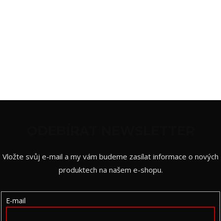
DALŠÍ ČLÁNEK
Z
Á
ODEBÍRAT NEWSLETTER
P
Vložte svůj e-mail a my vám budeme zasílat informace o nových
A
produktech na našem e-shopu.
T
Í
E-mail