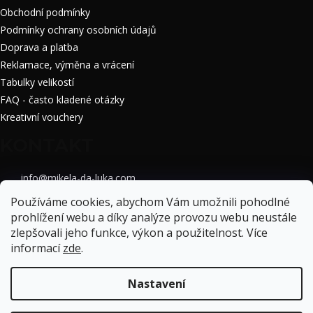
Obchodní podmínky
Podmínky ochrany osobních údajů
Doprava a platba
Reklamace, výměna a vrácení
Tabulky velikostí
FAQ - často kladené otázky
Kreativní vouchery
KONTAKT
info
@
mikela-da-luka.com
Mikela da Luka
Používáme cookies, abychom Vám umožnili pohodlné
mikela_da_luka
prohlížení webu a díky analýze provozu webu neustále
zlepšovali jeho funkce, výkon a použitelnost.
Více
informací
zde
.
Vytvořil Shoptet
Nastavení
Copyright 2026
Mikela da Luka
. Všechna práva vyhrazena.