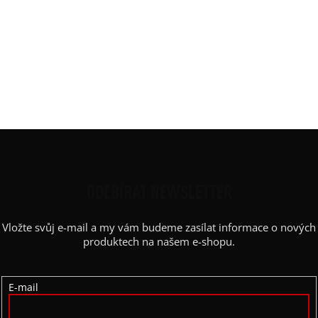
Srdcaři od Berounky - Mikela da Luka
PŘEDCHOZÍ ČLÁNEK
DALŠÍ ČLÁNEK
Z
Á
P
ODEBÍRAT NEWSLETTER
A
Vložte svůj e-mail a my vám budeme zasílat informace o nových
T
produktech na našem e-shopu.
Í
E-mail