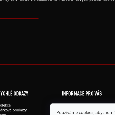
YCHLÉ ODKAZY
INFORMACE PRO VÁS
olekce
Obchodní podmínky
árkové poukazy
Podmínky ochrany osobních ú
Používáme cookies, abychom
eny
Doprava a platba