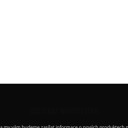
formuláře potvrzujete, že jste se s těmito podmínkami seznámil/a 
krtnutím příslušného pole ve formuláři.
vou verzi zveřejní na svých webových stránkách.
ODEBÍRAT NEWSLETTER
il a my vám budeme zasílat informace o nových produktech 