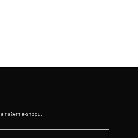
riál
:
JDC elastický bavlněný úplet
k
:
kružnice
v
:
kimono
:
netopýr
řih / Kapuce
:
lodičkový
a potisku
:
bílá
y
:
ne
na našem e-shopu.