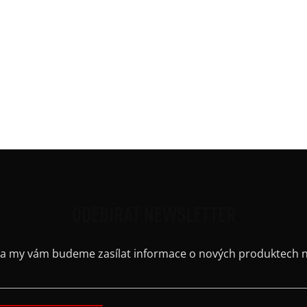
Mate
 5 % elastan)
Potis
Ruká
Střih
Výst
Barv
Kaps
ODEBÍRAT NEWSLETTER
il a my vám budeme zasílat informace o nových produktech 