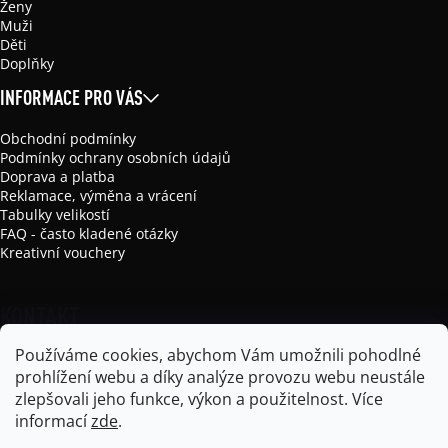
Ženy
Muži
Děti
Doplňky
INFORMACE PRO VÁS
Obchodní podmínky
Podmínky ochrany osobních údajů
Doprava a platba
Reklamace, výměna a vrácení
Tabulky velikostí
FAQ - často kladené otázky
Kreativní vouchery
KONTAKT
Používáme cookies, abychom Vám umožnili pohodlné
info
@
mikela-da-luka.com
prohlížení webu a díky analýze provozu webu neustále
Mikela da Luka
zlepšovali jeho funkce, výkon a použitelnost.
Více
mikela_da_luka
informací
zde
.