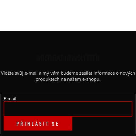
Barva potisku
:
černá latex
Kapsy
:
ne
Výstřih
:
kulatý
Z
Á
P
ODEBÍRAT NEWSLETTER
A
Vložte svůj e-mail a my vám budeme zasílat informace o nových
T
produktech na našem e-shopu.
Í
E-mail
PŘIHLÁSIT SE