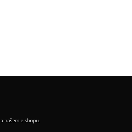
gorie
:
SKLADOVKY
a
:
černá
a
:
Krátká 60 cm / 65 cm
riál
:
JDC elastický bavlněný úplet
k
:
hashtag #
v
:
bez rukávu
:
rovný
řih / Kapuce
:
lodičkový
a potisku
:
černá latex
na našem e-shopu.