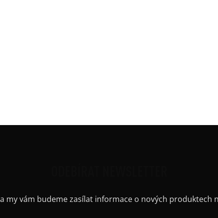
ičkovým výstřihem. Spodní okraj nezačištěn.
Kate
se objevuje v nabídce.
Barv
Délk
 5%elastan)
Mate
Potis
Ruká
Střih
Výst
Barv
ODEBÍRAT NEWSLETTER
il a my vám budeme zasílat informace o nových produktech 