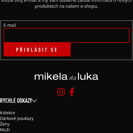
Vložte svůj e-mail a my vám budeme zasílat informace o nových
T
produktech na našem e-shopu.
Í
E-mail
PŘIHLÁSIT SE
RYCHLÉ ODKAZY
Kolekce
Dárkové poukazy
Ženy
Muži