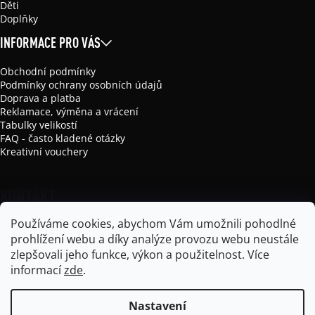
Děti
Doplňky
INFORMACE PRO VÁS
Obchodní podmínky
Podmínky ochrany osobních údajů
Doprava a platba
Reklamace, výměna a vrácení
Tabulky velikostí
FAQ - často kladené otázky
Kreativní vouchery
KONTAKT
Používáme cookies, abychom Vám umožnili pohodlné
info
@
mikela-da-luka.com
prohlížení webu a díky analýze provozu webu neustále
Mikela da Luka
zlepšovali jeho funkce, výkon a použitelnost.
Více
mikela_da_luka
informací
zde
.
Nastavení