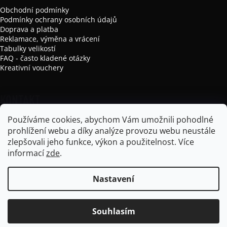
Obchodní podmínky
Podmínky ochrany osobních údajů
Doprava a platba
Reklamace, výměna a vrácení
Tabulky velikostí
FAQ - často kladené otázky
Kreativní vouchery
KONTAKT
Používáme cookies, abychom Vám umožnili pohodlné
info
@
mikela-da-luka.com
prohlížení webu a díky analýze provozu webu neustále
Mikela da Luka
zlepšovali jeho funkce, výkon a použitelnost.
Více
mikela_da_luka
informací
zde
.
Nastavení
Vytvořil Shoptet
Souhlasím
Copyright 2026
Mikela da Luka
. Všechna práva vyhrazena.