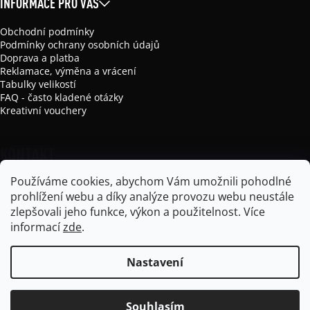
INFORMACE PRO VÁS
Obchodní podmínky
Podmínky ochrany osobních údajů
Doprava a platba
Reklamace, výměna a vrácení
Tabulky velikostí
FAQ - často kladené otázky
Kreativní vouchery
KONTAKT
Používáme cookies, abychom Vám umožnili pohodlné
info
@
mikela-da-luka.com
prohlížení webu a díky analýze provozu webu neustále
Mikela da Luka
zlepšovali jeho funkce, výkon a použitelnost.
Více
mikela_da_luka
informací
zde
.
Nastavení
Vytvořil Shoptet
Souhlasím