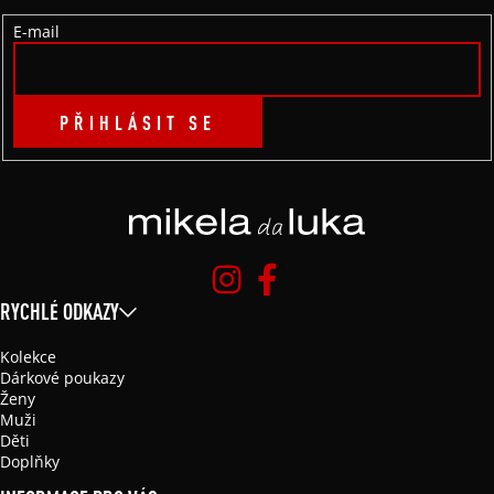
Í
E-mail
PŘIHLÁSIT SE
RYCHLÉ ODKAZY
Kolekce
Dárkové poukazy
Ženy
Muži
Děti
Doplňky