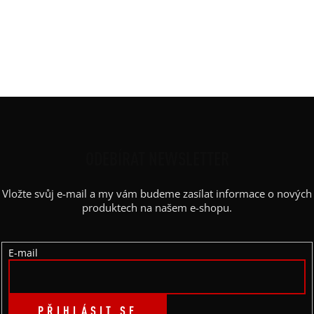
Střih
:
balón, zip
Výstřih / Kapuce
:
kapuce
Barva potisku
:
bílá
Kapsy
:
ano
Z
Á
P
ODEBÍRAT NEWSLETTER
A
Vložte svůj e-mail a my vám budeme zasílat informace o nových
T
produktech na našem e-shopu.
Í
E-mail
PŘIHLÁSIT SE