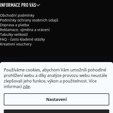
INFORMACE PRO VÁS
Obchodní podmínky
Podmínky ochrany osobních údajů
Doprava a platba
Reklamace, výměna a vrácení
Tabulky velikostí
FAQ - často kladené otázky
Kreativní vouchery
KONTAKT
Používáme cookies, abychom Vám umožnili pohodlné
info
@
mikela-da-luka.com
prohlížení webu a díky analýze provozu webu neustále
Mikela da Luka
zlepšovali jeho funkce, výkon a použitelnost.
Více
mikela_da_luka
informací
zde
.
Nastavení
Vytvořil Shoptet