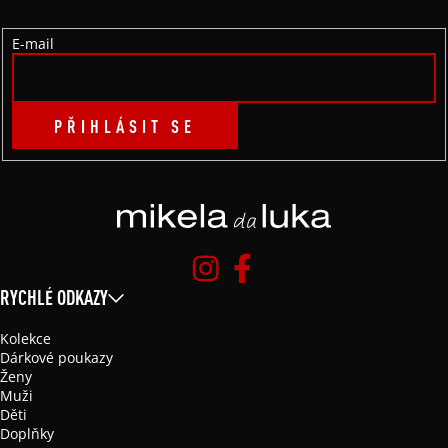
Í
E-mail
PŘIHLÁSIT SE
RYCHLÉ ODKAZY
Kolekce
Dárkové poukazy
Ženy
Muži
Děti
Doplňky