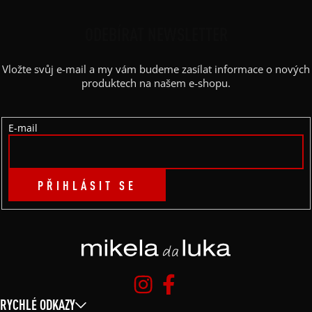
Ý
Á
P
P
ODEBÍRAT NEWSLETTER
I
A
S
Vložte svůj e-mail a my vám budeme zasílat informace o nových
U
T
produktech na našem e-shopu.
Í
E-mail
PŘIHLÁSIT SE
RYCHLÉ ODKAZY