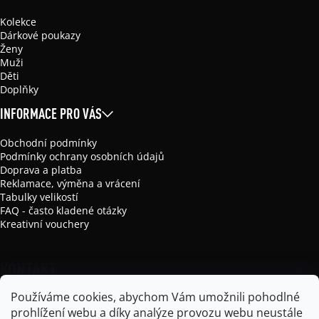
Kolekce
Dárkové poukazy
Ženy
Muži
Děti
Doplňky
INFORMACE PRO VÁS
Obchodní podmínky
Podmínky ochrany osobních údajů
Doprava a platba
Reklamace, výměna a vrácení
Tabulky velikostí
FAQ - často kladené otázky
Kreativní vouchery
KONTAKT
Používáme cookies, abychom Vám umožnili pohodlné
info
@
mikela-da-luka.com
prohlížení webu a díky analýze provozu webu neustále
Mikela da Luka