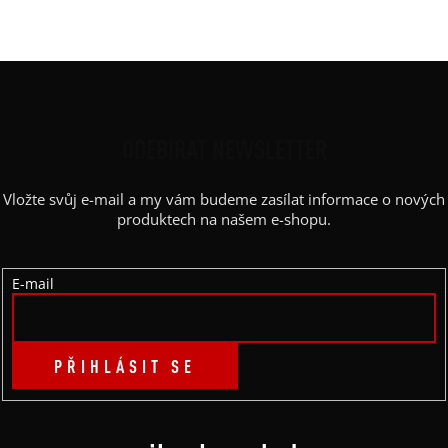
Barva potisku
:
červená
Z
Á
P
ODEBÍRAT NEWSLETTER
A
Vložte svůj e-mail a my vám budeme zasílat informace o nových
T
produktech na našem e-shopu.
Í
E-mail
PŘIHLÁSIT SE