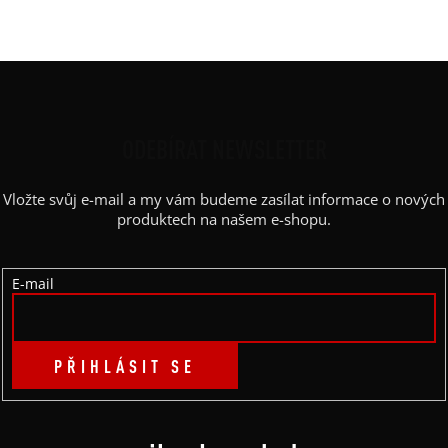
Barva potisku
:
červená
Z
Á
P
ODEBÍRAT NEWSLETTER
A
Vložte svůj e-mail a my vám budeme zasílat informace o nových
T
produktech na našem e-shopu.
Í
E-mail
PŘIHLÁSIT SE