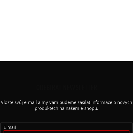
Potisk
:
kružnice
Rukáv
:
kimono
Střih
:
balón
Výstřih / Kapuce
:
lodičkový
Barva potisku
:
bílá
Kapsy
:
ano
Výstřih
:
lodičkový
Z
Á
P
ODEBÍRAT NEWSLETTER
A
Vložte svůj e-mail a my vám budeme zasílat informace o nových
T
produktech na našem e-shopu.
Í
E-mail