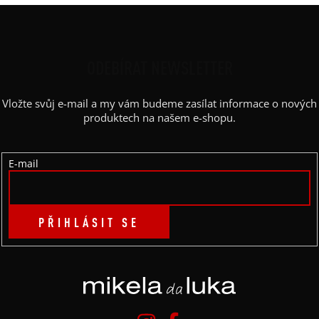
P
Z
I
Á
S
U
P
ODEBÍRAT NEWSLETTER
A
Vložte svůj e-mail a my vám budeme zasílat informace o nových
T
produktech na našem e-shopu.
Í
E-mail
PŘIHLÁSIT SE