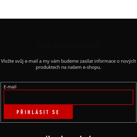
Barva potisku
:
černá
Z
Á
P
ODEBÍRAT NEWSLETTER
A
Vložte svůj e-mail a my vám budeme zasílat informace o nových
T
produktech na našem e-shopu.
Í
E-mail
PŘIHLÁSIT SE