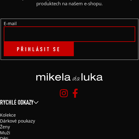
T
produktech na našem e-shopu.
Í
E-mail
PŘIHLÁSIT SE
RYCHLÉ ODKAZY
Kolekce
Dárkové poukazy
Ženy
Muži
Děti