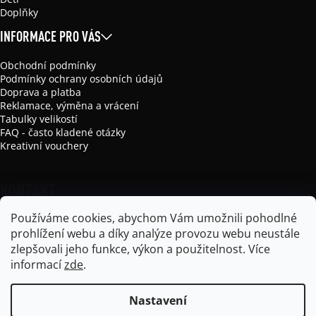
Doplňky
INFORMACE PRO VÁS
Obchodní podmínky
Podmínky ochrany osobních údajů
Doprava a platba
Reklamace, výměna a vrácení
Tabulky velikostí
FAQ - často kladené otázky
Kreativní vouchery
KONTAKT
Používáme cookies, abychom Vám umožnili pohodlné
info
@
mikela-da-luka.com
prohlížení webu a díky analýze provozu webu neustále
Mikela da Luka
zlepšovali jeho funkce, výkon a použitelnost.
Více
mikela_da_luka
informací
zde
.
Nastavení