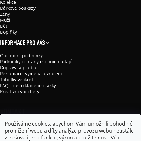
Kolekce
Dárkové poukazy
Ženy
Muži
Děti
Doplňky
INFORMACE PRO VÁS
Obchodní podmínky
Podmínky ochrany osobních údajů
Doprava a platba
Reklamace, výměna a vrácení
Tabulky velikostí
FAQ - často kladené otázky
Kreativní vouchery
KONTAKT
Používáme cookies, abychom Vám umožnili pohodlné
info
@
mikela-da-luka.com
prohlížení webu a díky analýze provozu webu neustále
Mikela da Luka
zlepšovali jeho funkce, výkon a použitelnost.
Více
mikela_da_luka