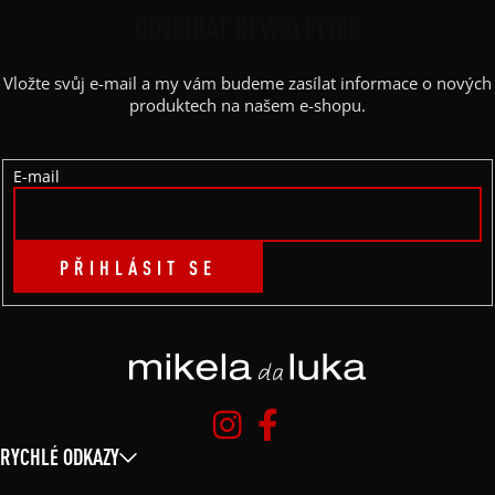
P
ODEBÍRAT NEWSLETTER
A
Vložte svůj e-mail a my vám budeme zasílat informace o nových
T
produktech na našem e-shopu.
Í
E-mail
PŘIHLÁSIT SE
RYCHLÉ ODKAZY