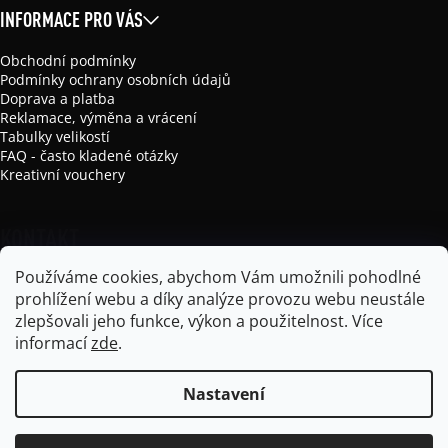
INFORMACE PRO VÁS
Obchodní podmínky
Podmínky ochrany osobních údajů
Doprava a platba
Reklamace, výměna a vrácení
Tabulky velikostí
FAQ - často kladené otázky
Kreativní vouchery
KONTAKT
Používáme cookies, abychom Vám umožnili pohodlné
info
@
mikela-da-luka.com
prohlížení webu a díky analýze provozu webu neustále
Mikela da Luka
zlepšovali jeho funkce, výkon a použitelnost.
Více
mikela_da_luka
informací
zde
.
Nastavení
Vytvořil Shoptet