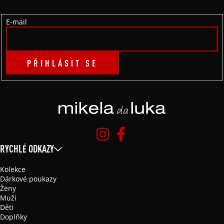
Í
E-mail
PŘIHLÁSIT SE
RYCHLÉ ODKAZY
Kolekce
Dárkové poukazy
Ženy
Muži
Děti
Doplňky