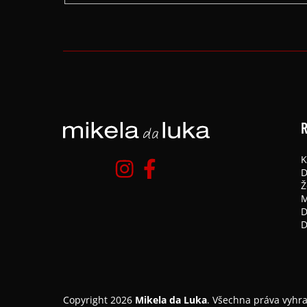
R
K
D
Ž
M
D
D
Copyright 2026
Mikela da Luka
. Všechna práva vyhr