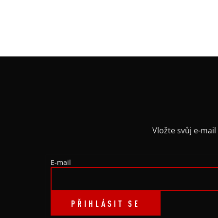
Vložením zprávy souhlasíte s
podmínkami ochrany 
ODESLAT
Z
Á
P
A
Vložte svůj e-ma
T
E-mail
Í
PŘIHLÁSIT SE