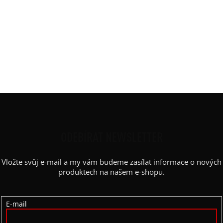
další vaše fotky
kdo jsme/vaše fotky
Z
Á
P
ODEBÍRAT NEWSLETTER
A
Vložte svůj e-mail a my vám budeme zasílat informace o nových
T
produktech na našem e-shopu.
Í
E-mail