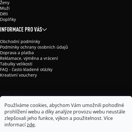
Ženy
Muži
Děti
Doplňky
INFORMACE PRO VÁS
Obchodní podmínky
Podmínky ochrany osobních údajů
Doprava a platba
Reklamace, výměna a vrácení
Tabulky velikostí
FAQ - často kladené otázky
Kreativní vouchery
KONTAKT
Používáme cookies, abychom Vám umožnili pohodlné
info
@
mikela-da-luka.com
prohlížení webu a díky analýze provozu webu neustále
Mikela da Luka
zlepšovali jeho funkce, výkon a použitelnost.
Více
mikela_da_luka
informací
zde
.