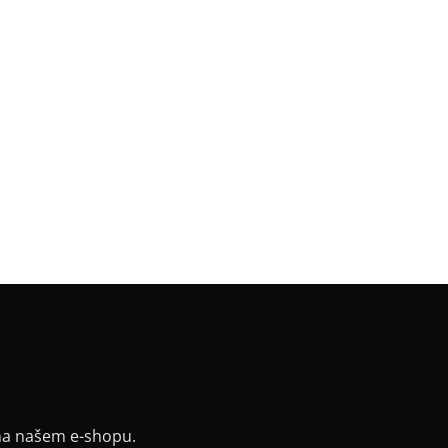
gorie
:
SKLADOVKY
a
:
bílá
a
:
Krátká 88 cm / 95 cm
riál
:
JDC elastický bavlněný úplet
k
:
mini široký svislý pruh
v
:
bez rukávu
rovný, rozparky, pásek,
:
oversized
ih /
kulatý
ce
:
a potisku
:
nude
na našem e-shopu.