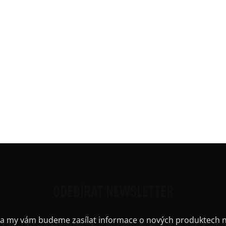
m výstřihem s jednoduchým lemem. Bez rukávu - jednoduchý
Kate
je dlouhý 180 cm a široký 4,5 cm.
Barv
Délk
Mate
Potis
Ruká
Střih
Výstř
Kapu
Barv
ODEBÍRAT NEWSLETTER
il a my vám budeme zasílat informace o nových produktech 