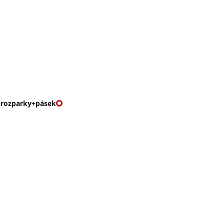
O nás
🎁 Vouchery
VKY
🌹ROMANTIKY
 rozparky+pásek
VNÉ ŠATY S ROZPARK