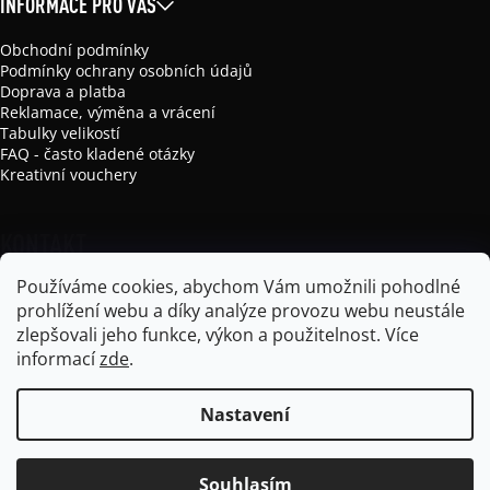
INFORMACE PRO VÁS
Obchodní podmínky
Podmínky ochrany osobních údajů
Doprava a platba
Reklamace, výměna a vrácení
Tabulky velikostí
FAQ - často kladené otázky
Kreativní vouchery
KONTAKT
Používáme cookies, abychom Vám umožnili pohodlné
info
@
mikela-da-luka.com
prohlížení webu a díky analýze provozu webu neustále
Mikela da Luka
zlepšovali jeho funkce, výkon a použitelnost.
Více
mikela_da_luka
informací
zde
.
Nastavení
Vytvořil Shoptet
Souhlasím