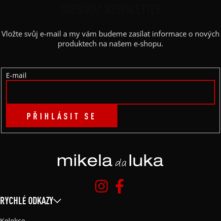
P
ODEBÍRAT NEWSLETTER
A
Vložte svůj e-mail a my vám budeme zasílat informace o nových
T
produktech na našem e-shopu.
Í
E-mail
PŘIHLÁSIT SE
RYCHLÉ ODKAZY
Kolekce