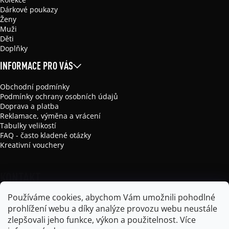
Dárkové poukazy
Ženy
Muži
Děti
Doplňky
INFORMACE PRO VÁS
Obchodní podmínky
Podmínky ochrany osobních údajů
Doprava a platba
Reklamace, výměna a vrácení
Tabulky velikostí
FAQ - často kladené otázky
Kreativní vouchery
KONTAKT
Používáme cookies, abychom Vám umožnili pohodlné
info
@
mikela-da-luka.com
prohlížení webu a díky analýze provozu webu neustále
Mikela da Luka
zlepšovali jeho funkce, výkon a použitelnost.
Více
mikela_da_luka