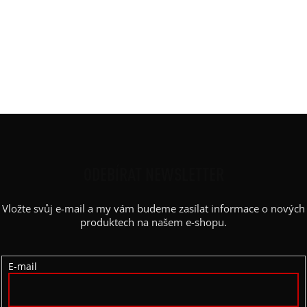
DOPLŇKOVÉ PARAMETRY
Kategorie
:
Doplňky
Materiál
:
JDC elastický bavlněný úplet
Z
Á
P
ODEBÍRAT NEWSLETTER
A
Vložte svůj e-mail a my vám budeme zasílat informace o nových
T
produktech na našem e-shopu.
Í
E-mail