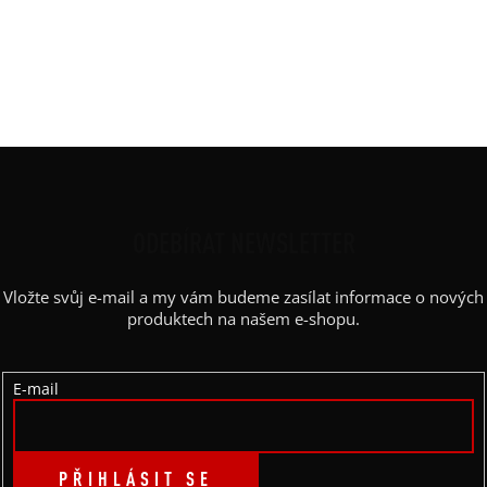
Rukáv
:
3/4 rukáv
Střih
:
netopýr
Výstřih / Kapuce
:
lodičkový
Barva potisku
:
černá
Z
Á
P
ODEBÍRAT NEWSLETTER
A
Vložte svůj e-mail a my vám budeme zasílat informace o nových
T
produktech na našem e-shopu.
Í
E-mail
PŘIHLÁSIT SE