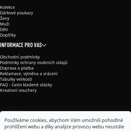
Kolekce
Dárkové poukazy
Ženy
Muži
Děti
Doplňky
INFORMACE PRO VÁS
Obchodní podmínky
Podmínky ochrany osobních údajů
Doprava a platba
Reklamace, výměna a vrácení
Tabulky velikostí
FAQ - často kladené otázky
Kreativní vouchery
KONTAKT
Používáme cookies, abychom Vám umožnili pohodlné
info
@
mikela-da-luka.com
prohlížení webu a díky analýze provozu webu neustále
Mikela da Luka