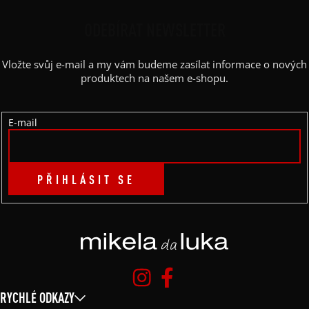
Á
P
ODEBÍRAT NEWSLETTER
A
Vložte svůj e-mail a my vám budeme zasílat informace o nových
T
produktech na našem e-shopu.
Í
E-mail
PŘIHLÁSIT SE
RYCHLÉ ODKAZY