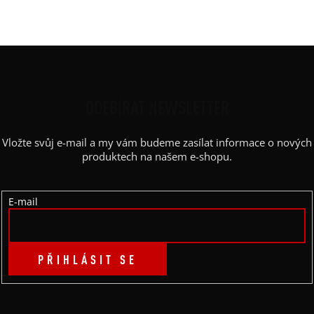
Barva potisku
:
černá
Z
Á
P
ODEBÍRAT NEWSLETTER
A
Vložte svůj e-mail a my vám budeme zasílat informace o nových
T
produktech na našem e-shopu.
Í
E-mail
PŘIHLÁSIT SE